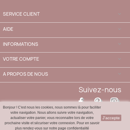
SERVICE CLIENT

AIDE

INFORMATIONS

VOTRE COMPTE

A PROPOS DE NOUS
keyboard_arrow_down
Suivez-nous
Facebook
Pinterest
Inst
Bonjour ! C'est nous les cookies, nous sommes là pour faciliter
votre navigation. Nous allons suivre votre navigation,
J'accepte
actualiser votre panier, vous reconnaitre lors de votre
SAS Travail de la nacre - Marine de Porto, D84 - 20150
prochaine visite et sécuriser votre connexion. Pour en savoir
OTA - FRANCE
plus rendez-vous sur notre page confidentialité