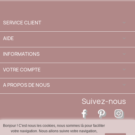
SERVICE CLIENT

AIDE

INFORMATIONS

VOTRE COMPTE

A PROPOS DE NOUS
keyboard_arrow_down
Suivez-nous
Facebook
Pinterest
Inst
Bonjour ! C'est nous les cookies, nous sommes là pour faciliter
votre navigation. Nous allons suivre votre navigation,