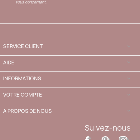
vous concernant.
SERVICE CLIENT

AIDE

INFORMATIONS

VOTRE COMPTE

A PROPOS DE NOUS
keyboard_arrow_down
Suivez-nous
Facebook
Pinterest
Inst