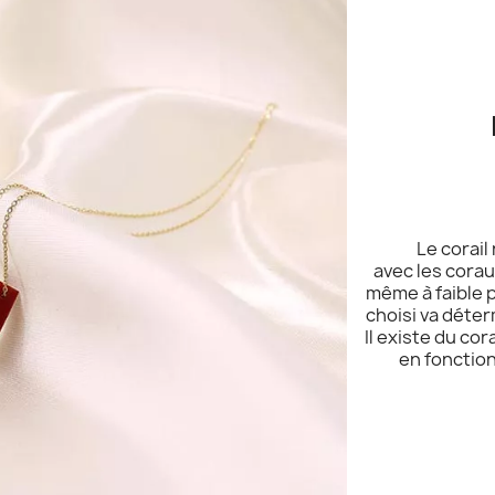
Le corail
avec les cora
même à faible p
choisi va déterm
Il existe du co
en fonction