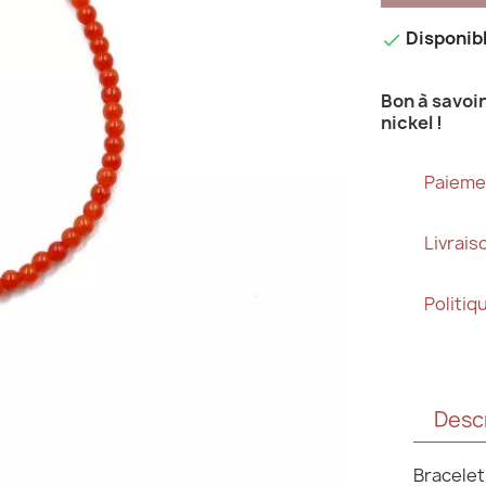
Disponib

Bon à savoir 
nickel !
Paieme
Livrai
Politiq
Desc
Bracelet