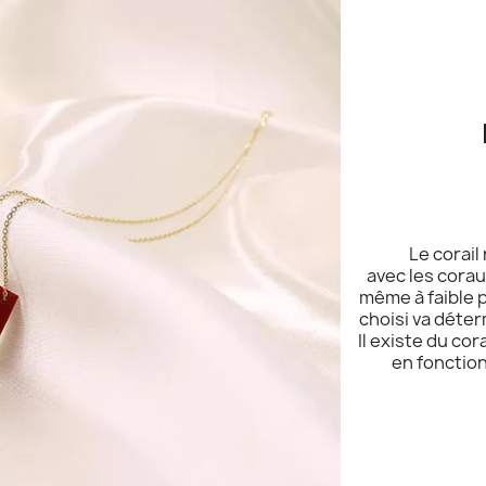
Le corail
avec les cora
même à faible p
choisi va déterm
Il existe du co
en fonction