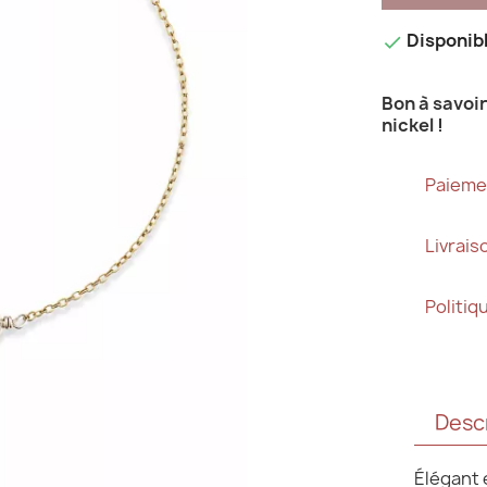
Disponib

Bon à savoir 
nickel !
Paieme
Livrai
Politiq
Desc
Élégant 