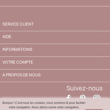
SERVICE CLIENT

AIDE

INFORMATIONS

VOTRE COMPTE

A PROPOS DE NOUS
keyboard_arrow_down
Suivez-nous
Facebook
Pinterest
Inst
Bonjour ! C'est nous les cookies, nous sommes là pour faciliter
votre navigation. Nous allons suivre votre navigation,