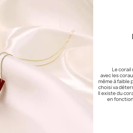
Le corail
avec les cora
même à faible p
choisi va déterm
Il existe du co
en fonction