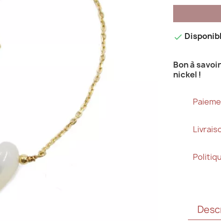
Disponib

Bon à savoir 
nickel !
Paieme
Livrai
Politiq
Desc