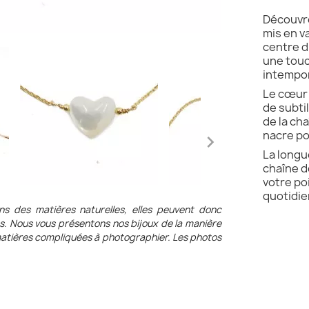
Découvre
mis en v
centre d
une touc
intempor
Le cœur 
de subti
de la cha
nacre po

La longu
chaîne d
votre poi
quotidie
ons des matières naturelles, elles peuvent donc
es. Nous vous présentons nos bijoux de la manière
s matières compliquées à photographier. Les photos