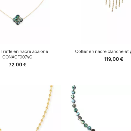
r Trèfle en nacre abalone
Collier en nacre blanche et p
CONACF0074G
119,00 €
72,00 €
Aperçu rapid

Aperçu rapide
