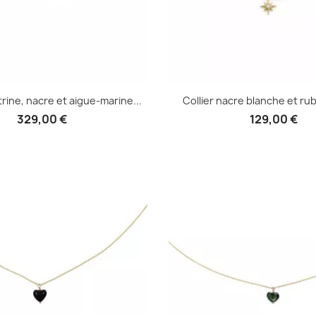
itrine, nacre et aigue-marine...
Collier nacre blanche et rub
329,00 €
129,00 €
Aperçu rapide
Aperçu rapid

