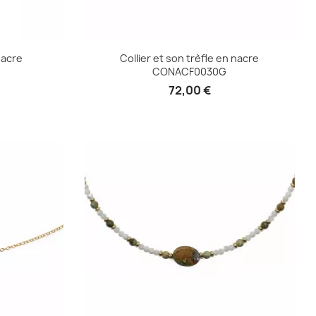
nacre
Collier et son trèfle en nacre
CONACF0030G
72,00 €
e
Aperçu rapide
