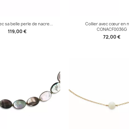
ec sa belle perle de nacre...
Collier avec cœur en 
CONACF0036G
119,00 €
72,00 €
Aperçu rapide

Aperçu rapid
