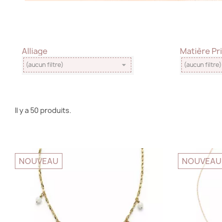
Alliage
Matière Pr

(aucun filtre)
(aucun filtre)
Il y a 50 produits.
NOUVEAU
NOUVEAU