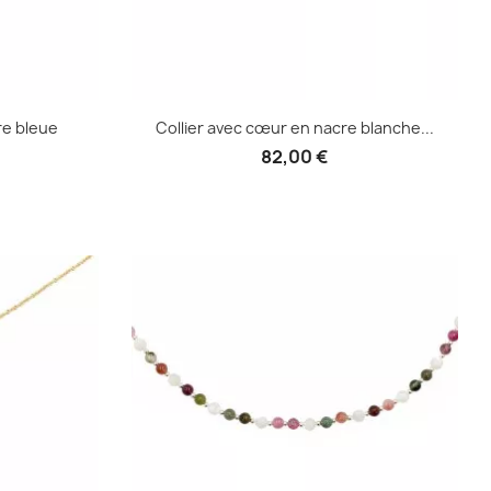
re bleue
Collier avec cœur en nacre blanche...
82,00 €
Aperçu rapide

e