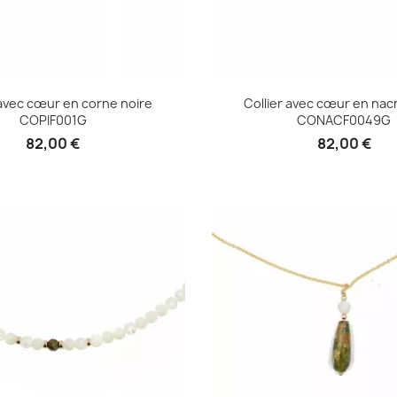
 avec cœur en corne noire
Collier avec cœur en nac
COPIF001G
CONACF0049G
82,00 €
82,00 €
Aperçu rapide
Aperçu rapid

