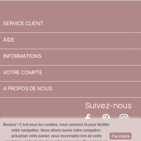
SERVICE CLIENT

AIDE

INFORMATIONS

VOTRE COMPTE

A PROPOS DE NOUS
keyboard_arrow_down
Suivez-nous
Facebook
Pinterest
Inst
Bonjour ! C'est nous les cookies, nous sommes là pour faciliter
votre navigation. Nous allons suivre votre navigation,
J'accepte
actualiser votre panier, vous reconnaitre lors de votre
SAS Travail de la nacre - Marine de Porto, D84 - 20150