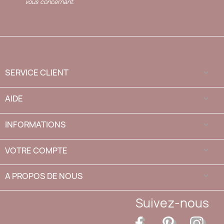
vous concernant.
SERVICE CLIENT

AIDE

INFORMATIONS

VOTRE COMPTE

A PROPOS DE NOUS
keyboard_arrow_down
Suivez-nous
Facebook
Pinterest
Inst