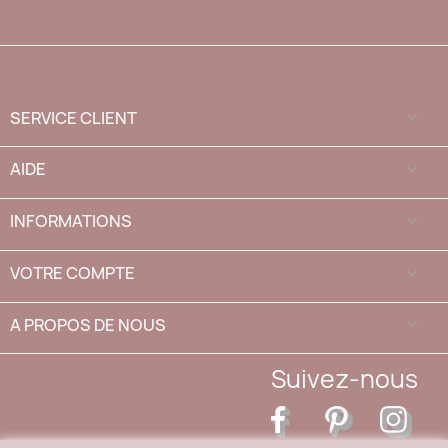
SERVICE CLIENT

AIDE

INFORMATIONS

VOTRE COMPTE

A PROPOS DE NOUS
keyboard_arrow_down
Suivez-nous
Facebook
Pinterest
Inst