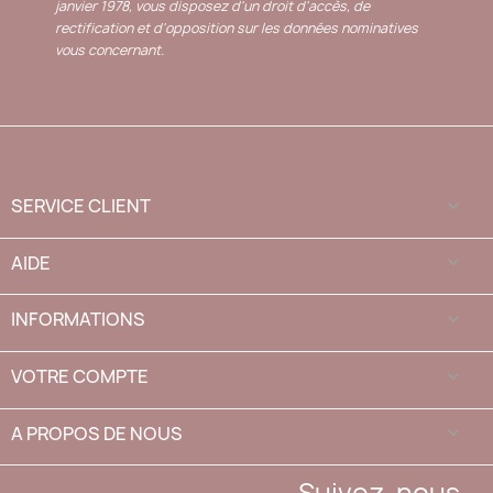
janvier 1978, vous disposez d'un droit d'accès, de
rectification et d'opposition sur les données nominatives
vous concernant.
SERVICE CLIENT

AIDE

INFORMATIONS

VOTRE COMPTE

A PROPOS DE NOUS
keyboard_arrow_down