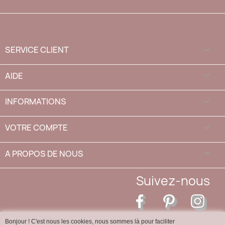
SERVICE CLIENT

AIDE

INFORMATIONS

VOTRE COMPTE

A PROPOS DE NOUS
keyboard_arrow_down
Suivez-nous
Facebook
Pinterest
Inst
Bonjour ! C'est nous les cookies, nous sommes là pour faciliter