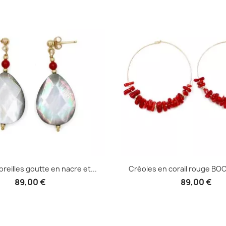
Aperçu rapid

oreilles goutte en nacre et...
Créoles en corail rouge B
89,00 €
89,00 €
Aperçu rapide
Aperçu rapid

