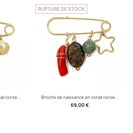

RUPTURE DE STOCK
il corse...
Broche de naissance en corail corse...
69,00 €
e
Aperçu rapide
