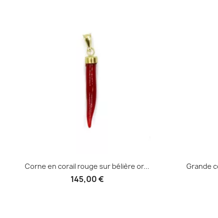
Aperçu rapide

Corne en corail rouge sur bélière or...
Grande co
145,00 €
Aperçu rapide
