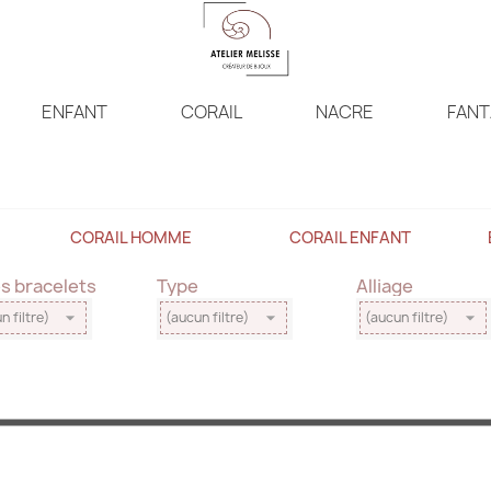
ENFANT
CORAIL
NACRE
FANT
CORAIL HOMME
CORAIL ENFANT
es bracelets
Type
Alliage



n filtre)
(aucun filtre)
(aucun filtre)