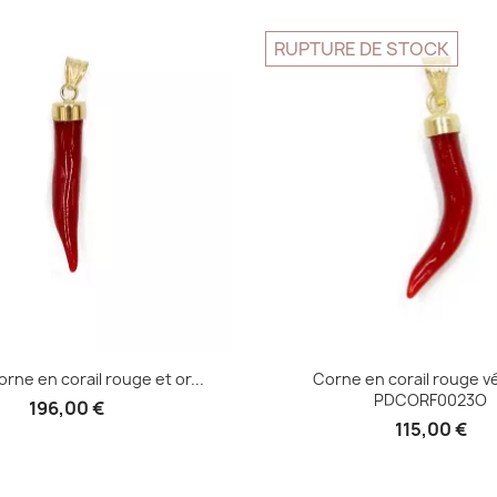
Aperçu rapide
Aperçu rapid


RUPTURE DE STOCK
rne en corail rouge et or...
Corne en corail rouge vé
PDCORF0023O
196,00 €
115,00 €
Aperçu rapide
