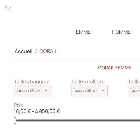
FEMME
HOMME
Accueil
CORAIL
CORAIL FEMME
Tailles bagues
Tailles colliers
Taill


(aucun filtre)
(aucun filtre)
(aucu
Prix
18,00 € - 4 950,00 €