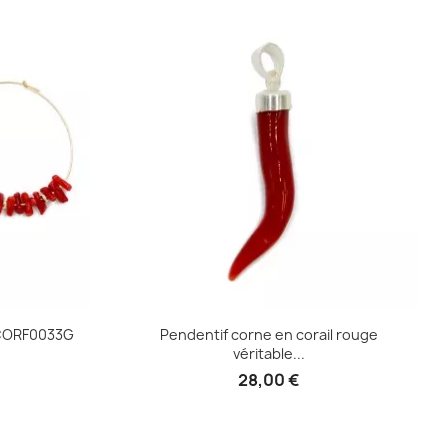
e
OCORF0033G
Pendentif corne en corail rouge
véritable...
28,00 €
e
Aperçu rapide