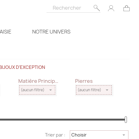
AISIE
NOTRE UNIVERS
BIJOUX D'EXCEPTION
Matière Principale
Pierres


(aucun filtre)
(aucun filtre)
Trier par :
Choisir
