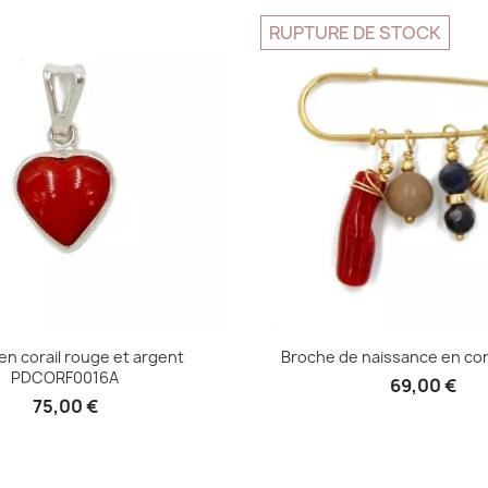
RUPTURE DE STOCK
n corail rouge et argent
Broche de naissance en cora
PDCORF0016A
69,00 €
75,00 €
Aperçu rapid

Aperçu rapide
