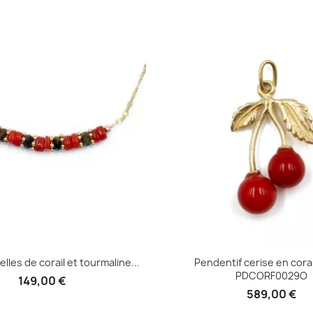
Aperçu rapid

Aperçu rapide

elles de corail et tourmaline...
Pendentif cerise en cora
PDCORF0029O
149,00 €
589,00 €