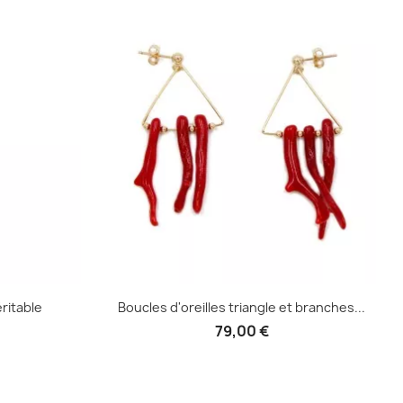
e
Aperçu rapide

ritable
Boucles d'oreilles triangle et branches...
79,00 €
Aperçu rapide
