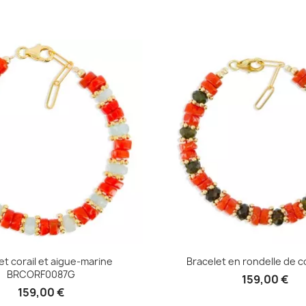
Aperçu rapide
Aperçu rapid


et corail et aigue-marine
Bracelet en rondelle de cor
BRCORF0087G
159,00 €
159,00 €