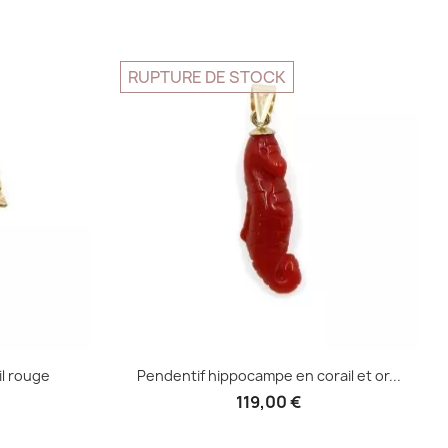
e
Aperçu rapide

RUPTURE DE STOCK
il rouge
Pendentif hippocampe en corail et or...
119,00 €