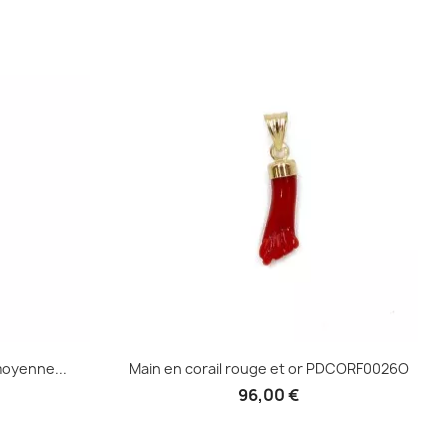
Aperçu rapide

e
moyenne...
Main en corail rouge et or PDCORF0026O
96,00 €