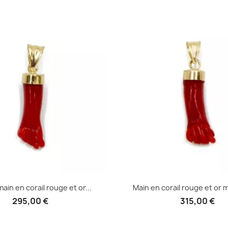
Aperçu rapide

Aperçu rapid

in en corail rouge et or...
Main en corail rouge et or 
295,00 €
315,00 €