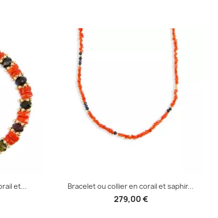
e
Aperçu rapide

ail et...
Bracelet ou collier en corail et saphir...
279,00 €